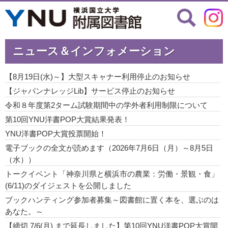
ニュース＆インフォメーション
【8月19日(水)～】大型スキャナー利用停止のお知らせ
【ジャパンナレッジLib】サービス停止のお知らせ
令和８年度第2ターム試験期間中の学外者利用制限について
第10回YNU洋書POP大賞結果発表！
YNU洋書POP大賞投票開始！
電子ブックの全文が読めます（2026年7月6日（月）～8月5日
（水））
トークイベント「神奈川県と横浜市の農業：労働・景観・食」
(6/11)のダイジェストを公開しました
ブックハンティング参加者募集～図書館に置く本を、選ぶのは
あなた。～
【締切 7/6(月) まで延長しました】第10回YNU洋書POP大賞開