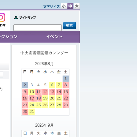
文
文
文
字
字
字
サ
サ
サ
Sitemap
イ
イ
イ
せ
ズ
ズ
ズ
小
中
大
ョン
イベント
中央図書館開館カレンダー
2026年8月
の
2026年9月