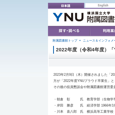
English
日本語
Search & Find
User's Guide
附属図書館トップ
ニュース＆インフォメ
2022年度（令和4年度）
2023年2月9日（木）開催されました「
方が「2022年度YNUプラウド卒業生」
その後の役員懇談会や附属図書館運営委
・朝倉 彰 氏 教育学部（生物学専攻
・岸田 勝彦 氏 経済学部 1966年3
・川本 喜八郎 氏 横浜高等工業学校 建