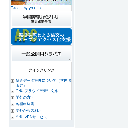
Tweets by ynu_lib
クイックリンク
研究データ管理について（学内者
限定）
YNU プラウド卒業生文庫
学外の方へ
各種申込書
学外からの利用
YNU VPNサービス