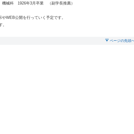
械科 1926年3月卒業 （副学長推薦）
示やWEB公開を行っていく予定です。
す。
ページの先頭