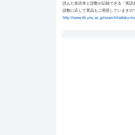
読んだ多読本と語数が記録できる「英語
語数に応じて景品もご用意していますの
http://www.lib.ynu.ac.jp/search/tadoku-m