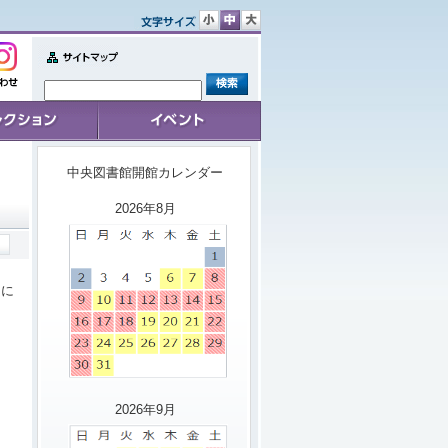
文
文
文
字
字
字
サ
サ
サ
Sitemap
イ
イ
イ
せ
ズ
ズ
ズ
小
中
大
ョン
イベント
中央図書館開館カレンダー
2026年8月
とに
2026年9月