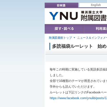
English
日本語
Search & Find
User's Guide
附属図書館トップ
ニュース＆インフォメ
多読福袋ルーレット 始め
毎年この時期に実施している英語多読福
しました。
全部で16種類のテーマが用意されてい
学外からも読んでいただけます。
ルーレットは下記リンクのFacebook
https://www.facebook.com/ynulib/posts