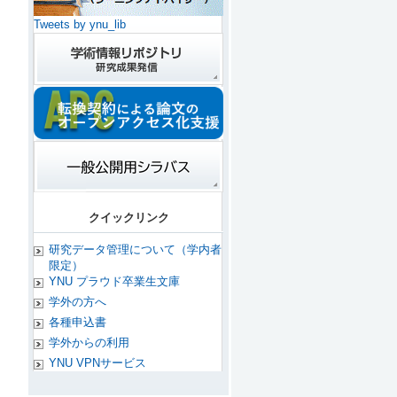
Tweets by ynu_lib
クイックリンク
研究データ管理について（学内者
限定）
YNU プラウド卒業生文庫
学外の方へ
各種申込書
学外からの利用
YNU VPNサービス