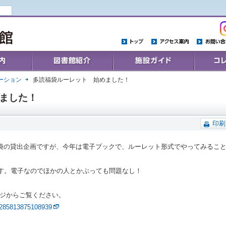
トップ
アクセス案内
お問い合わ
Collections
施設ガイド
コレクシ
ーション
多読福袋ルーレット 始めました！
ました！
印刷
袋の貸出企画ですが、今年は電子ブックで、ルーレット形式でやってみるこ
ます。電子なのでほかの人とかぶっても問題なし！
ページからご覧ください。
/1285813875108939