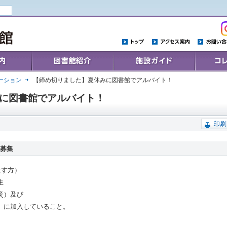
トップ
アクセス案内
お問い合わ
Collections
施設ガイド
コレクシ
ーション
【締め切りました】夏休みに図書館でアルバイト！
に図書館でアルバイト！
印刷
ト募集
たす方）
生
災）及び
に加入していること。