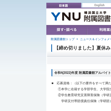
English
日本語
Search & Find
User's Guide
附属図書館トップ
ニュース＆インフォメ
【締め切りました】夏休み
令和4(2022)年度 附属図書館アルバイ
■ 応募資格：（以下の要件をすべて満
①本学に在籍する学部学生、大学院
②学生教育研究災害障害保険（学研
学研災付帯賠償責任保険（学研賠）