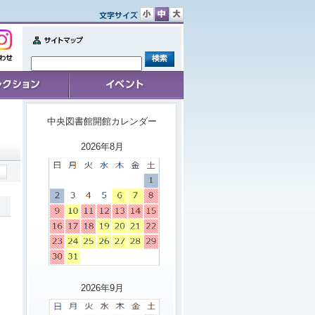
文
文
文
字
字
字
サ
サ
サ
Sitemap
イ
イ
イ
せ
ズ
ズ
ズ
小
中
大
ョン
イベント
中央図書館開館カレンダー
2026年8月
2026年9月