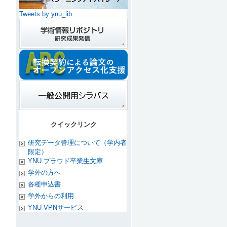
Tweets by ynu_lib
クイックリンク
研究データ管理について（学内者
限定）
YNU プラウド卒業生文庫
学外の方へ
各種申込書
学外からの利用
YNU VPNサービス