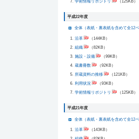
学術情報リポジトリ
（125KB）
平成22年度
全体（表紙・裏表紙を含めて全12
沿革
（144KB）
組織
（82KB）
施設・設備
（99KB）
蔵書冊数
（92KB）
所蔵資料の推移
（121KB）
利用状況
（93KB）
学術情報リポジトリ
（125KB）
平成21年度
全体（表紙・裏表紙を含めて全12
沿革
（143KB）
組織
（82KB）