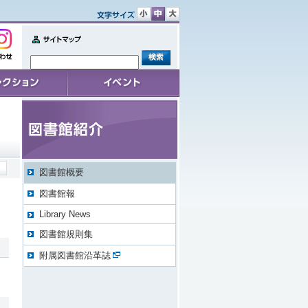
文
文
文
字
字
字
サ
サ
サ
Sitemap
イ
イ
イ
せ
ズ
ズ
ズ
小
中
大
ョン
イベント
図書館概要
図書館報
Library News
図書館規則集
附属図書館沿革誌