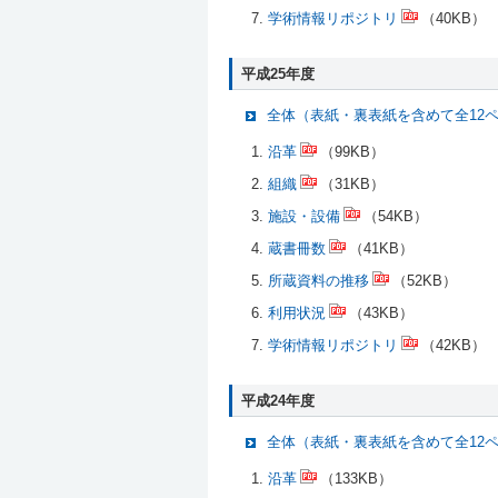
学術情報リポジトリ
（40KB）
平成25年度
全体（表紙・裏表紙を含めて全12
沿革
（99KB）
組織
（31KB）
施設・設備
（54KB）
蔵書冊数
（41KB）
所蔵資料の推移
（52KB）
利用状況
（43KB）
学術情報リポジトリ
（42KB）
平成24年度
全体（表紙・裏表紙を含めて全12
沿革
（133KB）