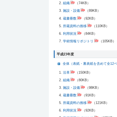
組織
（74KB）
施設・設備
（89KB）
蔵書冊数
（92KB）
所蔵資料の推移
（110KB）
利用状況
（84KB）
学術情報リポジトリ
（105KB）
平成23年度
全体（表紙・裏表紙を含めて全12
沿革
（150KB）
組織
（80KB）
施設・設備
（98KB）
蔵書冊数
（91KB）
所蔵資料の推移
（121KB）
利用状況
（92KB）