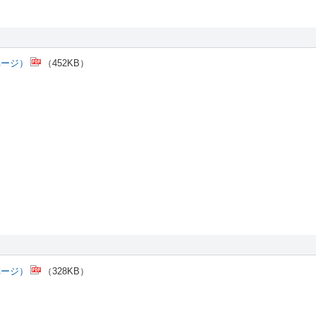
ページ）
（452KB）
ページ）
（328KB）