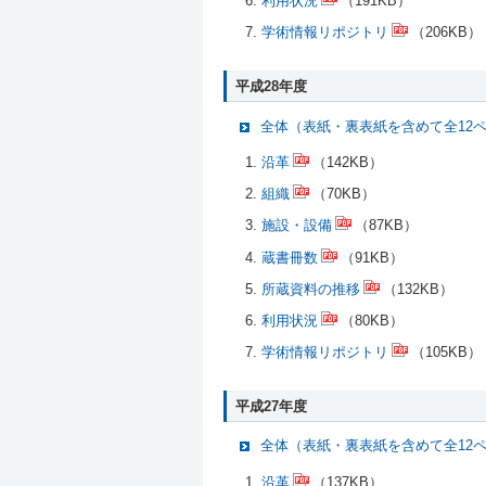
利用状況
（191KB）
学術情報リポジトリ
（206KB）
平成28年度
全体（表紙・裏表紙を含めて全12
沿革
（142KB）
組織
（70KB）
施設・設備
（87KB）
蔵書冊数
（91KB）
所蔵資料の推移
（132KB）
利用状況
（80KB）
学術情報リポジトリ
（105KB）
平成27年度
全体（表紙・裏表紙を含めて全12
沿革
（137KB）