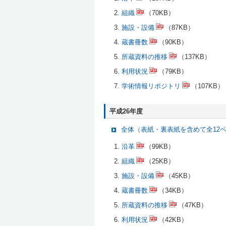
組織
（70KB）
施設・設備
（87KB）
蔵書冊数
（90KB）
所蔵資料の推移
（137KB）
利用状況
（79KB）
学術情報リポジトリ
（107KB）
平成26年度
全体（表紙・裏表紙を含めて全12
沿革
（99KB）
組織
（25KB）
施設・設備
（45KB）
蔵書冊数
（34KB）
所蔵資料の推移
（47KB）
利用状況
（42KB）