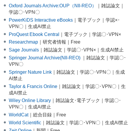
Oxford Journals Archive:OUP（NII-REO）
｜雑誌論文｜
学認〇･VPN〇
PowerKiDS Interactive eBooks
｜電子ブック｜学認×･
VPN〇｜生成AI禁止
ProQuest Ebook Central
｜電子ブック｜学認〇･VPN×
Researchmap
｜研究者情報｜Free
Sage Journals
｜雑誌論文｜学認〇･VPN×｜生成AI禁止
Springer Journal Archive(NII-REO)
｜雑誌論文｜学認〇･
VPN〇
Springer Nature Link
｜雑誌論文｜学認〇･VPN〇｜生成
AI禁止
Taylor & Francis Online
｜雑誌論文｜学認〇･VPN〇｜生
成AI禁止
Wiley Online Library
｜雑誌論文･電子ブック｜学認〇･
VPN〇｜生成AI禁止
WorldCat
｜総合目録｜Free
World Scientific
｜雑誌論文｜学認〇･VPN〇｜生成AI禁止
Zeit Online
｜新聞｜Free