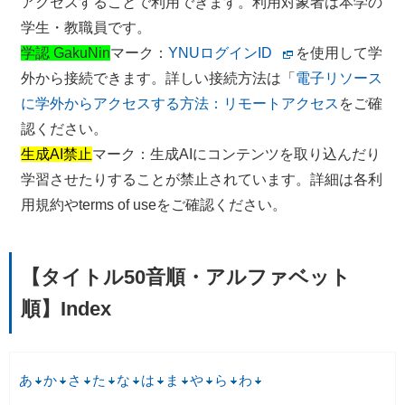
アクセスすることで利用できます。利用対象者は本学の
学生・教職員です。
学認 GakuNin
マーク：
YNUログインID
を使用して学
外から接続できます。詳しい接続方法は「
電子リソース
に学外からアクセスする方法：リモートアクセス
をご確
認ください。
生成AI禁止
マーク：生成AIにコンテンツを取り込んだり
学習させたりすることが禁止されています。詳細は各利
用規約やterms of useをご確認ください。
【タイトル50音順・アルファベット
順】Index
あ
か
さ
た
な
は
ま
や
ら
わ