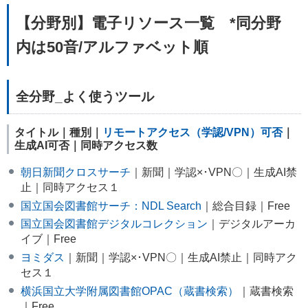
【分野別】電子リソース一覧 *同分野
内は50音/アルファベット順
全分野_よく使うツール
タイトル｜種別｜
リモートアクセス（学認/VPN）可否
｜
生成AI可否｜同時アクセス数
朝日新聞クロスサーチ
｜新聞｜学認×･VPN〇｜生成AI禁
止｜同時アクセス１
国立国会図書館サーチ：NDL Search
｜総合目録｜Free
国立国会図書館デジタルコレクション
｜デジタルアーカ
イブ｜Free
ヨミダス
｜新聞｜学認×･VPN〇｜生成AI禁止｜同時アク
セス１
横浜国立大学附属図書館OPAC（蔵書検索）
｜蔵書検索
｜Free