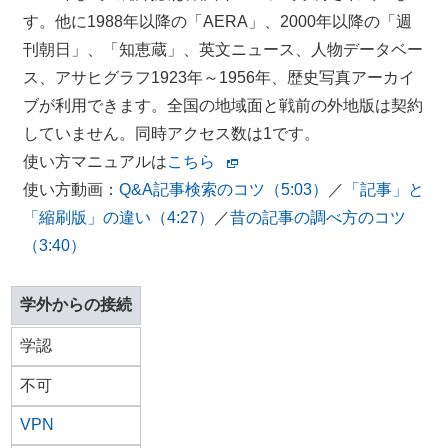
す。他に1988年以降の「AERA」、2000年以降の「週
刊朝日」、「知恵蔵」、英文ニュース、人物データベー
ス、アサヒグラフ1923年～1956年、歴史写真アーカイ
ブが利用できます。全国の地域面と戦前の外地版は契約
していません。同時アクセス数は1です。
使い方マニュアルは
こちら
使い方動画：
Q&A記事検索のコツ（5:03）
／
「記事」と
「縮刷版」の違い（4:27）
／
昔の記事の調べ方のコツ
（3:40）
学外からの接続
学認
不可
VPN