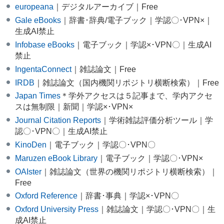
europeana
｜デジタルアーカイブ｜Free
Gale eBooks
｜辞書･辞典/電子ブック｜学認〇･VPN×｜
生成AI禁止
Infobase eBooks
｜電子ブック｜学認×･VPN〇｜生成AI
禁止
IngentaConnect
｜雑誌論文｜Free
IRDB
｜雑誌論文（国内機関リポジトリ横断検索）｜Free
Japan Times
＊学外アクセスは５記事まで、学内アクセ
スは無制限｜新聞｜学認×･VPN×
Journal Citation Reports
｜学術雑誌評価分析ツール｜学
認〇･VPN〇｜生成AI禁止
KinoDen
｜電子ブック｜学認〇･VPN〇
Maruzen eBook Library
｜電子ブック｜学認〇･VPN×
OAIster
｜雑誌論文（世界の機関リポジトリ横断検索）｜
Free
Oxford Reference
｜辞書･事典｜学認×･VPN〇
Oxford University Press
｜雑誌論文｜学認〇･VPN〇｜生
成AI禁止