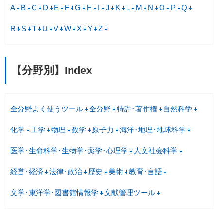
A
B
C
D
E
F
G
H
I
J
K
L
M
N
O
P
Q
R
S
T
U
V
W
X
Y
Z
【分野別】Index
全分野よく使うツール
全分野
特許･著作権
自然科学
化学
工学
物理
数学
原子力
海洋･地理･地球科学
医学･生命科学･生物学･薬学･心理学
人文社会科学
経営･経済
法律･政治
歴史
美術
教育･言語
文学･東洋学･図書館情報学
文献管理ツール