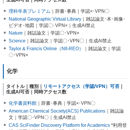
理科年表プレミアム
｜辞書･事典｜学認×･VPN〇
National Geographic Virtual Library
｜雑誌論文･本･画像･
ビデオ･地図｜学認〇･VPN×｜生成AI禁止
Nature
｜雑誌論文｜学認〇･VPN×
Science
｜雑誌論文｜学認〇･VPN〇｜生成AI禁止
Taylor & Francis Online（NII-REO）
｜雑誌論文｜学認
〇･VPN×
化学
タイトル｜種別｜
リモートアクセス（学認/VPN）可否
｜
生成AI可否｜同時アクセス数
化学書資料館
｜辞書･事典｜学認×･VPN〇
American Chemical Society(ACS) Publications
｜雑誌論
文｜学認〇･VPN〇｜生成AI禁止
CAS SciFinder Discovery Platform for Academics
*利用登