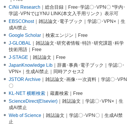
CiNii Research
｜総合目録｜Free･学認〇･VPN〇 *学内･
学認･VPNではYNU LINK(本文入手用リンク）表示可
EBSCOhost
｜雑誌論文･電子ブック｜学認〇･VPN×｜生
成AI禁止
Google Scholar
｜検索エンジン｜Free
J-GLOBAL
｜雑誌論文･研究者情報･特許･研究課題･科学
技術用語｜Free
J-STAGE
｜雑誌論文｜Free
JapanKnowledge Lib
｜辞書･事典･電子ブック｜学認〇･
VPN×｜生成AI禁止｜同時アクセス2
JSTOR Archive
｜雑誌論文･画像･一次資料｜学認〇･VPN
〇
KL-NET 横断検索
｜蔵書検索｜Free
ScienceDirect(Elsevier)
｜雑誌論文｜学認〇･VPN×｜生
成AI禁止
Web of Science
｜雑誌論文｜学認〇･VPN〇｜生成AI禁
止