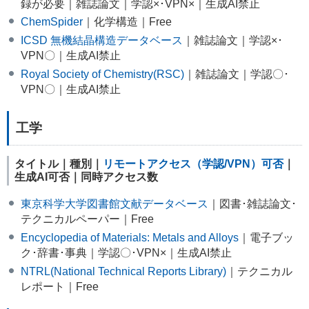
録が必要｜雑誌論文｜学認×･VPN×｜生成AI禁止
ChemSpider
｜化学構造｜Free
ICSD 無機結晶構造データベース
｜雑誌論文｜学認×･
VPN〇｜生成AI禁止
Royal Society of Chemistry(RSC)
｜雑誌論文｜学認〇･
VPN〇｜生成AI禁止
工学
タイトル｜種別｜
リモートアクセス（学認/VPN）可否
｜
生成AI可否｜同時アクセス数
東京科学大学図書館文献データベース
｜図書･雑誌論文･
テクニカルペーパー｜Free
Encyclopedia of Materials: Metals and Alloys
｜電子ブッ
ク･辞書･事典｜学認〇･VPN×｜生成AI禁止
NTRL(National Technical Reports Library)
｜テクニカル
レポート｜Free