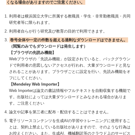
くなる場合がありますのでご注意ください。
利用者は横浜国立大学に所属する教職員・学生・非常勤教職員・共同
研究者等に限られます。
利用者自らが行う研究及び教育の目的で利用できます。
巻号全体や一定の件数を超える過剰なダウンロードはできません。
（閲覧のみでもダウンロードは発生します）
【ブラウザの先読み機能】
Webブラウザの「先読み機能」が設定されていると、バックグラウン
ドで利用者の意図しないアクセスが行われ、大量ダウンロードと見な
されることがあります。ブラウザごとに設定を行い、先読み機能をオ
フにしてください。
【Mendeley Web Importer】
Web Importerは論文の書誌情報やフルテキストを自動収集する機能で
す。出版社によっては大量ダウンロードとみなされる場合がありま
す。ご注意ください
論文や記事を第三者に配布・配信することはできません。
電子リソースコンテンツを生成AIの学習やトレーニングに使用するこ
とは、契約上禁止している出版社がありますので、そのような行為は
お控えください。また、生成AI、機械翻訳等のクラウド上のサービス