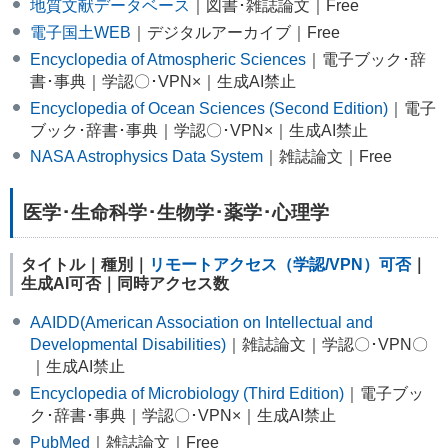
地質文献データベース
｜図書･雑誌論文｜Free
電子国土WEB
｜デジタルアーカイブ｜Free
Encyclopedia of Atmospheric Sciences
｜電子ブック･辞
書･事典｜学認〇･VPN×｜生成AI禁止
Encyclopedia of Ocean Sciences (Second Edition)
｜電子
ブック･辞書･事典｜学認〇･VPN×｜生成AI禁止
NASA Astrophysics Data System
｜雑誌論文｜Free
医学･生命科学･生物学･薬学･心理学
タイトル｜種別｜
リモートアクセス（学認/VPN）可否
｜
生成AI可否｜同時アクセス数
AAIDD(American Association on Intellectual and
Developmental Disabilities)
｜雑誌論文｜学認〇･VPN〇
｜生成AI禁止
Encyclopedia of Microbiology (Third Edition)
｜電子ブッ
ク･辞書･事典｜学認〇･VPN×｜生成AI禁止
PubMed
｜雑誌論文｜Free