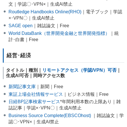
文｜学認〇･VPN×｜生成AI禁止
Routledge Handbooks Online(RHO)
｜電子ブック｜学認
×･VPN〇｜生成AI禁止
SAGE open
｜雑誌論文｜Free
World DataBank（世界開発金融と世界開発指標）
｜統
計･白書｜Free
経営･経済
タイトル｜種別｜
リモートアクセス（学認/VPN）可否
｜
生成AI可否｜同時アクセス数
新聞記事文庫
｜新聞｜Free
東証上場会社情報サービス
｜ビジネス情報｜Free
日経BP記事検索サービス
*年間利用本数の上限あり｜雑
誌記事｜学認×･VPN〇｜生成AI禁止
Business Source Complete(EBSCOhost)
｜雑誌論文｜学
認〇･VPN×｜生成AI禁止