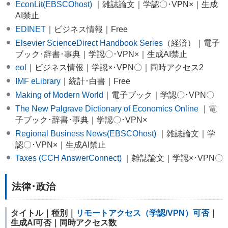
EconLit(EBSCOhost)
｜雑誌論文｜学認〇･VPN×｜生成
AI禁止
EDINET
｜ビジネス情報｜Free
Elsevier ScienceDirect Handbook Series
（経済）｜電子
ブック･辞書･事典｜学認〇･VPN×｜生成AI禁止
eol
｜ビジネス情報｜学認×･VPN〇｜同時アクセス2
IMF eLibrary
｜統計･白書｜Free
Making of Modern World
｜電子ブック｜学認〇･VPN〇
The New Palgrave Dictionary of Economics Online
｜電
子ブック･辞書･事典｜学認〇･VPN×
Regional Business News(EBSCOhost)
｜雑誌論文｜学
認〇･VPN×｜生成AI禁止
Taxes (CCH AnswerConnect)
｜雑誌論文｜学認×･VPN〇
法律･政治
タイトル｜種別｜
リモートアクセス（学認/VPN）可否
｜
生成AI可否｜同時アクセス数