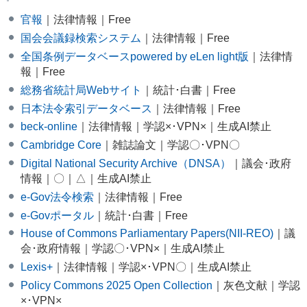
官報
｜法律情報｜Free
国会会議録検索システム
｜法律情報｜Free
全国条例データベースpowered by eLen light版
｜法律情
報｜Free
総務省統計局Webサイト
｜統計･白書｜Free
日本法令索引データベース
｜法律情報｜Free
beck-online
｜法律情報｜学認×･VPN×｜生成AI禁止
Cambridge Core
｜雑誌論文｜学認〇･VPN〇
Digital National Security Archive（DNSA）
｜議会･政府
情報｜〇｜△｜生成AI禁止
e-Gov法令検索
｜法律情報｜Free
e-Govポータル
｜統計･白書｜Free
House of Commons Parliamentary Papers(NII-REO)
｜議
会･政府情報｜学認〇･VPN×｜生成AI禁止
Lexis+
｜法律情報｜学認×･VPN〇｜生成AI禁止
Policy Commons 2025 Open Collection
｜灰色文献｜学認
×･VPN×