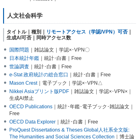
人文社会科学
タイトル｜種別｜
リモートアクセス（学認/VPN）可否
｜
生成AI可否｜同時アクセス数
国際問題
｜雑誌論文｜学認×･VPN〇
日本統計年鑑
｜統計･白書｜Free
世論調査
｜統計･白書｜Free
e-Stat 政府統計の総合窓口
｜統計･白書｜Free
Mason Crest
｜電子ブック｜学認×･VPN△
Nikkei Asiaプリント版PDF
｜雑誌論文｜学認×･VPN×｜
生成AI禁止
OECD Publications
｜統計･年鑑･電子ブック･雑誌論文｜
Free
OECD Data Explorer
｜統計･白書｜Free
ProQuest Dissertations & Theses Global人社系全文版:
The Humanities and Social Sciences Collection
｜博士論