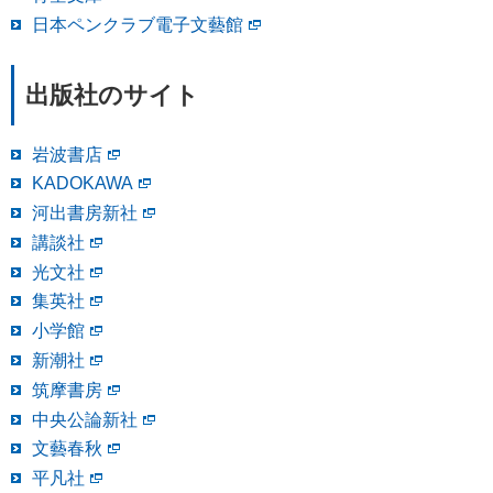
日本ペンクラブ電子文藝館
出版社のサイト
岩波書店
KADOKAWA
河出書房新社
講談社
光文社
集英社
小学館
新潮社
筑摩書房
中央公論新社
文藝春秋
平凡社