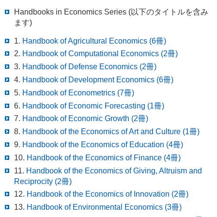
Handbooks in Economics Series (以下のタイトルを含み
ます)
1.
Handbook of Agricultural Economics (6冊)
2.
Handbook of Computational Economics (2冊)
3.
Handbook of Defense Economics (2冊)
4.
Handbook of Development Economics (6冊)
5.
Handbook of Econometrics (7冊)
6.
Handbook of Economic Forecasting (1冊)
7.
Handbook of Economic Growth (2冊)
8.
Handbook of the Economics of Art and Culture (1冊)
9.
Handbook of the Economics of Education (4冊)
10.
Handbook of the Economics of Finance (4冊)
11.
Handbook of the Economics of Giving, Altruism and
Reciprocity (2冊)
12.
Handbook of the Economics of Innovation (2冊)
13.
Handbook of Environmental Economics (3冊)