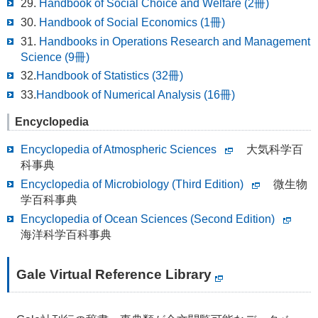
29.
Handbook of Social Choice and Welfare (2冊)
30.
Handbook of Social Economics (1冊)
31.
Handbooks in Operations Research and Management
Science (9冊)
32.
Handbook of Statistics (32冊)
33.
Handbook of Numerical Analysis (16冊)
Encyclopedia
Encyclopedia of Atmospheric Sciences
大気科学百
科事典
Encyclopedia of Microbiology (Third Edition)
微生物
学百科事典
Encyclopedia of Ocean Sciences (Second Edition)
海洋科学百科事典
Gale Virtual Reference Library