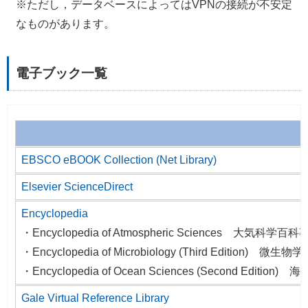
※ただし，データベースによってはVPNの接続が不安定
なものがあります。
電子ブック一覧
EBSCO eBOOK Collection (Net Library)
Elsevier ScienceDirect
Encyclopedia
・Encyclopedia of Atmospheric Sciences 大気科学百
・Encyclopedia of Microbiology (Third Edition) 微
・Encyclopedia of Ocean Sciences (Second Editi
Gale Virtual Reference Library