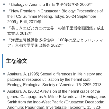
「Biology of Anomura II」日本甲殻類学会 2006年
「New Frontiers in Crustacean Biology: Proceedings of
the TCS Summer Meeting, Tokyo, 20-24 September
2009」Brill, 2011年
「美しきエビとカニの世界：杉浦千里博物画図鑑」成山
堂書店 2012年
「海産無脊椎動物多様性学：100年の歴史とフロンティ
ア」京都大学学術出版会 2022年
主な論文
Asakura, A. (1995) Sexual differences in life history and
patterns of resource utilization by the hermit crab.
Ecology, Ecological Society of America, 76: 2295-2313.
Asakura, A. (2001) A revision of the hermit crabs of the
genera Catapagurus A. Milne-Edwards and Hemipagurus
Smith from the Indo-West Pacific (Crustacea: Decapoda:
Anomura: Paguridae). Invertebrate Taxonomy, 15: 823-