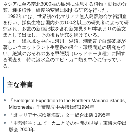
ネシアに至る南北3000㎞の島列に生息する植物・動物の分
類、種多様性、緯度的変異に関する研究を行った。
1992年には、世界初の北マリアナ無人島群総合学術調査
を行い、採集生物は国内外の100名以上の研究者によって研
究され、多数の新種記載を含む新知見を60本あまりの論文
集として出版し、その後も研究を続けている。
また、淡水域を中心に河川、湖沼、潮間帯で自然破壊が
著しいウエットランド生態系の保全・環境問題の研究を行
い、絶滅のおそれのある甲殻類（レッドデータ種）に関す
る調査を、特に淡水産のエビ・カニ類を中心に行ってい
る。
主な著書
「Biological Expedition to the Northern Mariana islands,
Micronesia」千葉県立中央博物館1994年
「北マリアナ探検航海記」文一総合出版 1995年
「甲殻類学：エビ・カニとその仲間の世界」東海大学出
版会 2003年