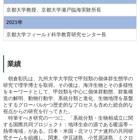
京都大学教授、京都大学瀬戸臨海実験所長
2021年
京都大学フィールド科学教育研究センター長
業績
朝倉彰氏は、九州大学大学院で甲殻類の個体群生態学の
研究で理学博士を取得。その後は、海洋生物とその多様性
をキーワードとして、甲殻類を中心に個体群動態、群集構
造の解明、動物行動学、系統分類と進化、生物地理を基盤
とするグローバルかつ歴史的なプロセスも含めた総合的な
視点からの研究を行ってきた。
特筆すべき研究の一つに、「系統分類・生物相成立に関
する国際共同プロジェクト：地球生命の源である暖温帯～
熱帯海域」がある。日本・米国・北マリアナ連邦の共同研
究チームを組織し、関東、伊豆諸島、小笠原諸島、ミクロ