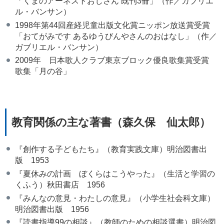
「くまのアーネストおじさん 既刊3冊」（作／ガブリエ
ル・バンサン）
1998年第44回産経児童出版文化賞ニッポン放送賞受賞
「おてがみです あるゆうびんやさんのおはなし」（作／
ガブリエル・バンサン）
2009年 日本歌人クラブ東京ブロック優良歌集賞受賞
歌集「月の谷」
教育関係の主な著書（森久保 仙太郎）
『創作する子どもたち』（教育実践文庫）明治図書出
版 1953
『夏休みの計画 ぼくらはこうやった』（生活と学習の
くふう）秋田書店 1956
『みんなの意見・わたしの意見』（小学生社会科文庫）
明治図書出版 1956
『読書指導99の相談』（教師のための相談選書）明治図