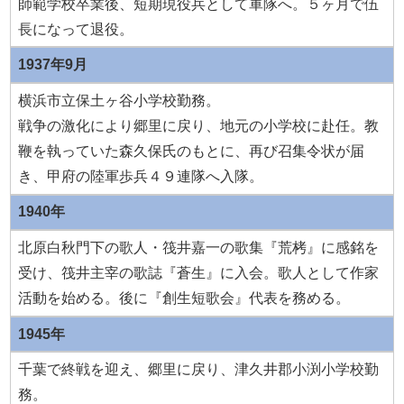
師範学校卒業後、短期現役兵として軍隊へ。５ヶ月で伍
長になって退役。
1937年9月
横浜市立保土ヶ谷小学校勤務。
戦争の激化により郷里に戻り、地元の小学校に赴任。教
鞭を執っていた森久保氏のもとに、再び召集令状が届
き、甲府の陸軍歩兵４９連隊へ入隊。
1940年
北原白秋門下の歌人・筏井嘉一の歌集『荒栲』に感銘を
受け、筏井主宰の歌誌『蒼生』に入会。歌人として作家
活動を始める。後に『創生短歌会』代表を務める。
1945年
千葉で終戦を迎え、郷里に戻り、津久井郡小渕小学校勤
務。