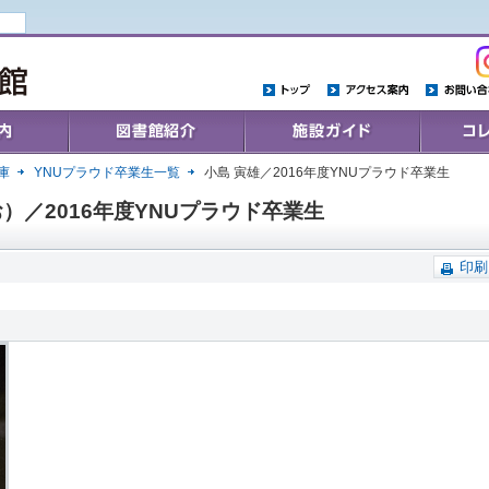
トップ
アクセス案内
お問い合わ
Collections
施設ガイド
コレクシ
庫
YNUプラウド卒業生一覧
小島 寅雄／2016年度YNUプラウド卒業生
）／2016年度YNUプラウド卒業生
印刷