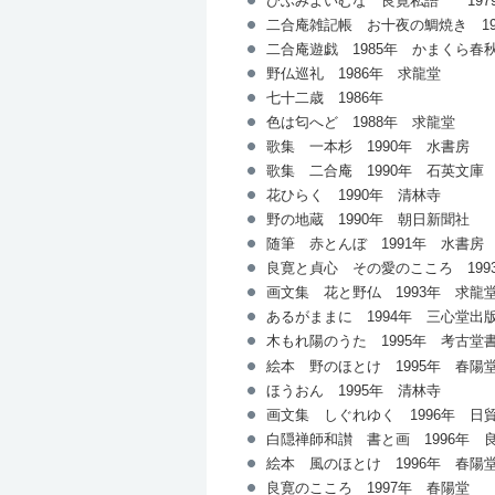
ひふみよいむな 良寛私語 197
二合庵雑記帳 お十夜の鯛焼き 19
二合庵遊戯 1985年 かまくら春
野仏巡礼 1986年 求龍堂
七十二歳 1986年
色は匂へど 1988年 求龍堂
歌集 一本杉 1990年 水書房
歌集 二合庵 1990年 石英文庫
花ひらく 1990年 清林寺
野の地蔵 1990年 朝日新聞社
随筆 赤とんぼ 1991年 水書房
良寛と貞心 その愛のこころ 199
画文集 花と野仏 1993年 求龍
あるがままに 1994年 三心堂出
木もれ陽のうた 1995年 考古堂
絵本 野のほとけ 1995年 春陽
ほうおん 1995年 清林寺
画文集 しぐれゆく 1996年 日
白隠禅師和讃 書と画 1996年 
絵本 風のほとけ 1996年 春陽
良寛のこころ 1997年 春陽堂