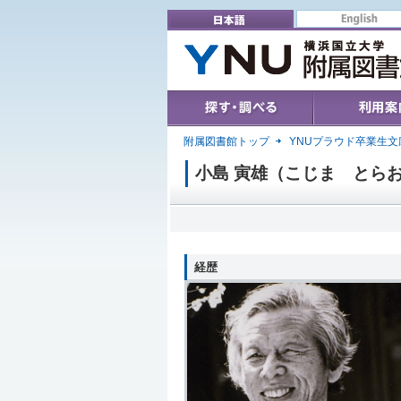
English
日本語
Search & Find
User's Guide
附属図書館トップ
YNUプラウド卒業生文
小島 寅雄（こじま とらお
経歴