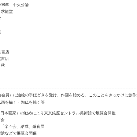
98年 中央公論
 求龍堂
堂
堂
堂書店
堂書店
春秋
会会員）に油絵の手ほどきを受け、作画を始める。このことをきっかけに創作
仏画を描く・陶仏を焼く等
009 日本画家）の勧めにより東京銀座セントラル美術館で展覧会開催
覧会
る「楽々会」結成、鎌倉展
横浜などで展覧会開催