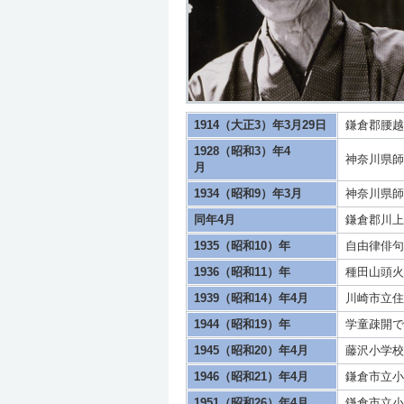
1914（大正3）年3月29日
鎌倉郡腰越
1928（昭和3）年4
神奈川県師
月
1934（昭和9）年3月
神奈川県師
同年4月
鎌倉郡川上
1935（昭和10）年
自由律俳句
1936（昭和11）年
種田山頭火
1939（昭和14）年4月
川崎市立住
1944（昭和19）年
学童疎開で
1945（昭和20）年4月
藤沢小学校
1946（昭和21）年4月
鎌倉市立小
1951（昭和26）年4月
鎌倉市立小