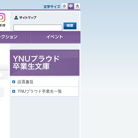
文
文
文
字
字
字
サ
サ
サ
Sitemap
イ
イ
イ
せ
ズ
ズ
ズ
小
中
大
ョン
イベント
設置趣旨
YNUプラウド卒業生一覧