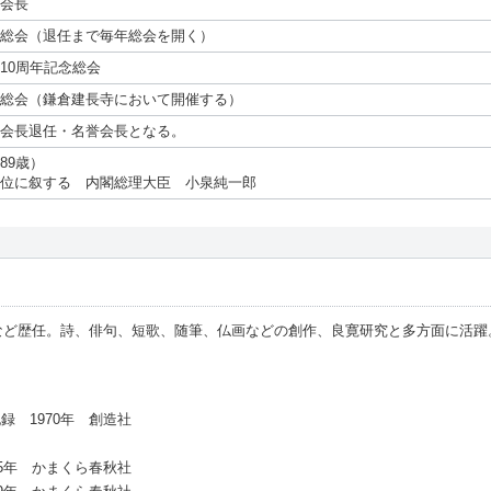
会長
総会（退任まで毎年総会を開く）
10周年記念総会
総会（鎌倉建長寺において開催する）
会長退任・名誉会長となる。
89歳）
位に叙する 内閣総理大臣 小泉純一郎
ど歴任。詩、俳句、短歌、随筆、仏画などの創作、良寛研究と多方面に活躍
 1970年 創造社
5年 かまくら春秋社