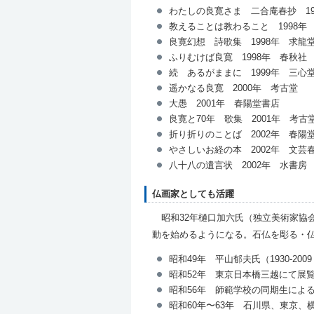
わたしの良寛さま 二合庵春抄 19
教えることは教わること 1998年
良寛幻想 詩歌集 1998年 求龍
ふりむけば良寛 1998年 春秋社
続 あるがままに 1999年 三心
遥かなる良寛 2000年 考古堂
大愚 2001年 春陽堂書店
良寛と70年 歌集 2001年 考古
折り折りのことば 2002年 春陽
やさしいお経の本 2002年 文芸
八十八の遺言状 2002年 水書房
仏画家としても活躍
昭和32年樋口加六氏（独立美術家協
動を始めるようになる。石仏を彫る・
昭和49年 平山郁夫氏（1930-2
昭和52年 東京日本橋三越にて展
昭和56年 師範学校の同期生によ
昭和60年〜63年 石川県、東京、