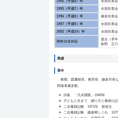
1992（平成4）年
全国良寛会
1995（平成7）年
全国良寛会
1996（平成8）年
鎌倉良寛会
1997（平成9）年
全国良寛会
2002（平成14）年
全国良寛会
逝去（享年
同年10月26日
叙勲 正六
業績
著作
教職、図書館長、教育長、鎌倉市長な
関連著書多数。
詩集 「凡夫開眼」1948年
子どもと生きて 綴り方と教師の記録
二合庵雑記帳 1972年 創造社
二合庵雑記帳 鎌倉蝉しぐれ 197