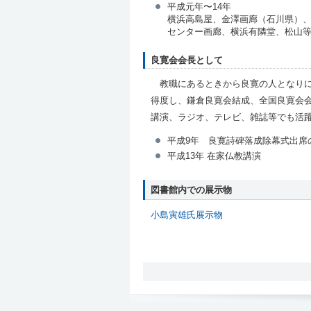
平成元年〜14年
横浜高島屋、金澤画廊（石川県）
センター画廊、横浜有隣堂、松山
良寛会会長として
教職にあるときから良寛の人となりに
得度し、鎌倉良寛会結成、全国良寛会
講演、ラジオ、テレビ、雑誌等でも活
平成9年 良寛詩碑落成除幕式出席
平成13年 在家仏教講演
図書館内での展示物
小島寅雄氏展示物