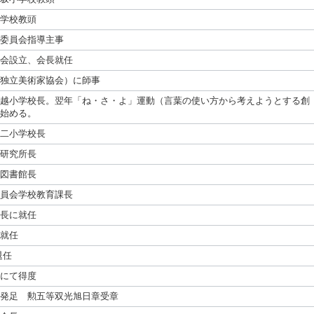
学校教頭
委員会指導主事
会設立、会長就任
独立美術家協会）に師事
越小学校長。翌年「ね・さ・よ」運動（言葉の使い方から考えようとする創
始める。
二小学校長
研究所長
図書館長
員会学校教育課長
長に就任
就任
退任
にて得度
発足 勲五等双光旭日章受章