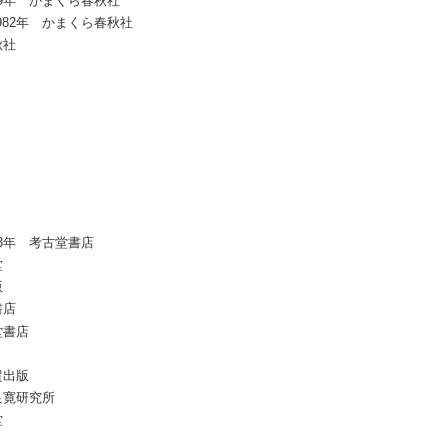
9年 かまくら春秋社
82年 かまくら春秋社
秋社
3年 考古堂書店
堂
版
書店
堂書店
貿出版
良寛研究所
堂