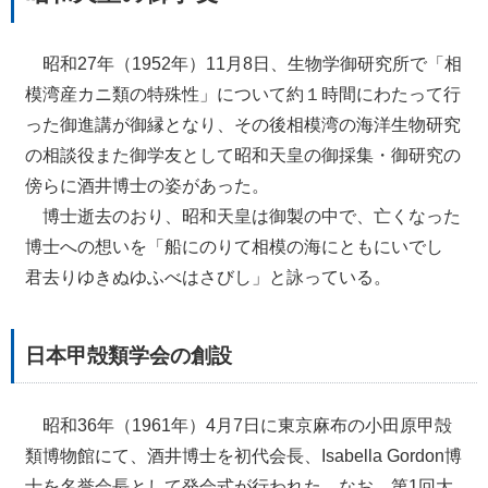
昭和27年（1952年）11月8日、生物学御研究所で「相
模湾産カニ類の特殊性」について約１時間にわたって行
った御進講が御縁となり、その後相模湾の海洋生物研究
の相談役また御学友として昭和天皇の御採集・御研究の
傍らに酒井博士の姿があった。
博士逝去のおり、昭和天皇は御製の中で、亡くなった
博士への想いを「船にのりて相模の海にともにいでし
君去りゆきぬゆふべはさびし」と詠っている。
日本甲殻類学会の創設
昭和36年（1961年）4月7日に東京麻布の小田原甲殻
類博物館にて、酒井博士を初代会長、Isabella Gordon博
士を名誉会長として発会式が行われた。なお、第1回大